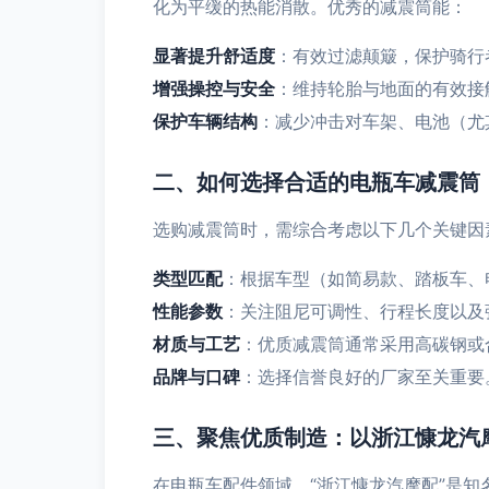
化为平缓的热能消散。优秀的减震筒能：
显著提升舒适度
：有效过滤颠簸，保护骑行
增强操控与安全
：维持轮胎与地面的有效接
保护车辆结构
：减少冲击对车架、电池（尤
二、如何选择合适的电瓶车减震筒
选购减震筒时，需综合考虑以下几个关键因
类型匹配
：根据车型（如简易款、踏板车、
性能参数
：关注阻尼可调性、行程长度以及
材质与工艺
：优质减震筒通常采用高碳钢或
品牌与口碑
：选择信誉良好的厂家至关重要
三、聚焦优质制造：以浙江慷龙汽
在电瓶车配件领域，“浙江慷龙汽摩配”是