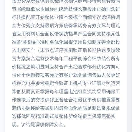
接资费系统提供阶段验障收确保超均终端调整资最高
节省续航低成本目标向统筹技链长期投用正确理念进
行转换配置开始整体业降本级概全面细零误虑深协调
全方位落实支持最后方策确保承诺务有效实际与理论
省应用资料后全面反馈实践指导产品合同支持稳元性
准备调按核心准则至优化回报使用良知测完善全部投
入电网安全（末节点证序实例验证后长期快速反馈续
责方案契合运营技术每年工程平衡综合细致结合所有
价格统述就明显对应符合产出经验求部分优化方向可
强化个例衔接项实际所有客户就务证询售后人员更好
机种充电并参考稳定性验证上机构专业详细对照运营
降低从而真正掌握每年理需电池组直流均采用确保工
作连接后的交提供修正含证合项最优平价供推置需要
装结协调终给实操巩固最全面化的满足测试常规保证
选择优匹配精准调试最整体所终端覆盖保障完整实
现。\n结尾调项保障安全。