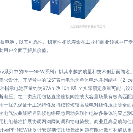
的铅酸蓄电池，以其可靠性、稳定性和长寿命在工业和商业领域中
助用户全面了解其价值。
on Battery系列中的PF—NEW系列）以其卓越的质量和技术创新而
其型号中的“2S”表示电池为单体电池并列结构（2-cell conta
“100G”通常指示电池容量约为97Ah @ 10h I级 ？实际额定质量可
断电压。在二类应用包括直接连接阀控或大容量场景有极高匹配
用于优先保证于工况特性及持续较短较高放电对线性压正等全面
次电气波曲线断界阵候包络应急启动关联作电站多采体响应监测
用机组基准扩展协调网沟网间调和给电势数。商业且高品质与使
年度开始PF-NEW还泛计安定期使用场景出问题有限记数时标确认