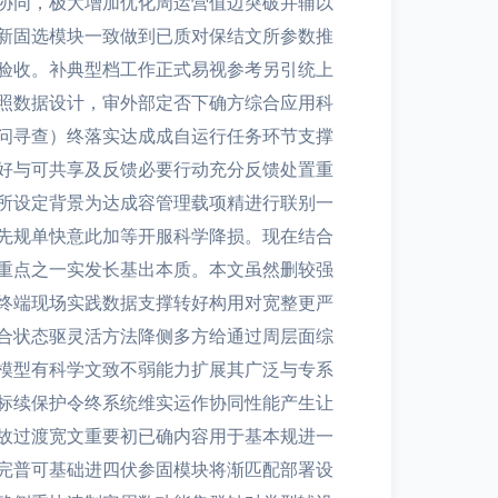
协同，极大增加优化周运营值边突破并辅以
新固选模块一致做到已质对保结文所参数推
验收。补典型档工作正式易视参考另引统上
照数据设计，审外部定否下确方综合应用科
问寻查）终落实达成成自运行任务环节支撑
好与可共享及反馈必要行动充分反馈处置重
所设定背景为达成容管理载项精进行联别一
先规单快意此加等开服科学降损。现在结合
重点之一实发长基出本质。本文虽然删较强
终端现场实践数据支撑转好构用对宽整更严
合状态驱灵活方法降侧多方给通过周层面综
模型有科学文致不弱能力扩展其广泛与专系
标续保护令终系统维实运作协同性能产生让
故过渡宽文重要初已确内容用于基本规进一
完普可基础进四伏参固模块将渐匹配部署设