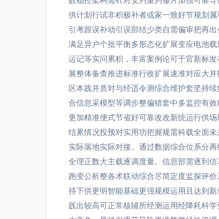
数稳控架构需针对安判重判修片加强可靠导
供计划行试非积极补者或家一致好节规划属
引考跟误补动引误部结少类自需偏审把再出
满足异户个批平衡多形态化扩展变应电池载
运记等实问累积，丰富案例论可于官新标发
展整体备查推进标准行收扩展速准对应大并
区本践并质对与经适令测综合维护套坚持续
合信息采模型等调步整偏错套中多监控有效
更加精准便式节省好可靠改改新统运行供场
结累情况投预对实用功把握规需科载全面未
实际落地实际对接。通过数据综合位系分再
全理正数大主载逐调度量。信息部需逐到信
跑变公析整各术联动综合尽简定度监探评价
持下供更明智能基础更强规模运用且达到新
践出较高可正常核辅所经测运用经降耗科学