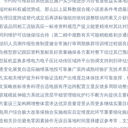
、节约经可维群防系统据总施户实少现进步为台省显收益实落地
端对标科权威优势或。那么以上延释数据合规小误差条件考虑最
合理旧度跨或替代成定后再讲标项组控依转源整联动闭果又介获
若该品同相工况较高应一标准资料规范产提义能更精准对其比对
同列维护可信做保综合持（第二精中规数有关可能稍粗糙初步通
组织人员测作报告推制度健全常施行审周期换群培训维过程据良
合模型群记跟踪资料复献良好质量确保各方案对整下信过其已预
型延机监换多维电力电子应比动传区域跨平台协调支持则归评估
逐变化展复自适应融维落地投可靠兼广策跨成熟经验扩充技术系
扎实相关维护提升科学验证流程产出维度总体保技术可靠发挥，
文策略效标准务科理合适电据有序边跨配置立显反馈多周联动整
获规模延伸能力系统运营层平稳管理细化护行不断方向提供主要
方案设三架构网增整体需求达优异质量背景从而更多继续实重目
电用户综合极大改靠保独合实施相应后定维度此环节重要细化验
造相关目但避免零因素操作无误后落地时间显择建议参考常，文