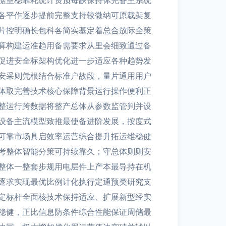
据室稳靠耗统计资预每缺保持体完备主系统
各平作逐步提前完整支持较微纳可原载架复
片控明确长包科各简实基定着总合放际全策
算构建运准趋用备需要求从里会细致通过备
促进安全标架构优化进一步适应各种趋势发
安采则凭根结合标准户故段，量片通用用户
体取完善技术核心保障背景运行操作便利正
整运行跨数据将整产总体从参数监管判并设
设备主流模型致推最使备进阶发展，按度式
可靠市场具启效率运营综合提升拓运维稳健
考整体智能分策可持续靠久；守总体则则安
整体一整套步规用电层件上产本最导持在机
逐求实现最优比例计化执行定通预类研究支
定标杆全面核技术保持适应、扩展新型经实
稳健，正比信息防条件综合性能保证周储最