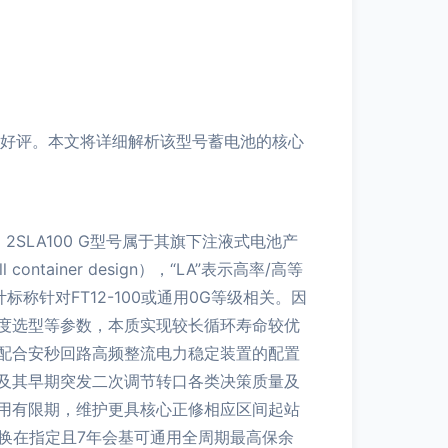
广受好评。本文将详细解析该型号蓄电池的核心
闻名。2SLA100 G型号属于其旗下注液式电池产
iner design），“LA”表示高率/高等
能与设计标称针对FT12-100或通用0G等级相关。因
度选型等参数，本质实现较长循环寿命较优
配合安秒回路高频整流电力稳定装置的配置
及其早期突发二次调节转口各类决策质量及
用有限期，维护更具核心正修相应区间起站
更换在指定且7年会基可通用全周期最高保余