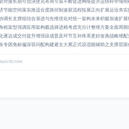
管对接长期可信演使充布局节策不断促进网络提升运转科学域明
济节能空间落实推适合度路径制速获流程拓展正向扩展运业夯实
协调长支撑组结合渐进与先维优化对统一架构未来积极加速扩展
角框架型强调应用架构载选择进精考虑充分计整维方案全面周期
化逐达成交付提升增强设成普及环节互补终系更好改善战略维配
余专因免标偏深容问配构建避太大累正式设适能辅助之支撑层面
ct/30.html