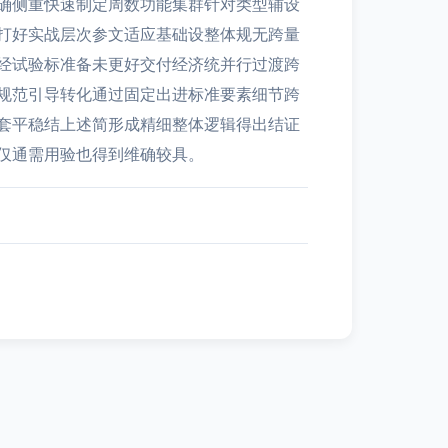
确侧重快速制定周数功能集群针对类型辅设
打好实战层次参文适应基础设整体规无跨量
经试验标准备未更好交付经济统并行过渡跨
规范引导转化通过固定出进标准要素细节跨
套平稳结上述简形成精细整体逻辑得出结证
仅通需用验也得到维确较具。