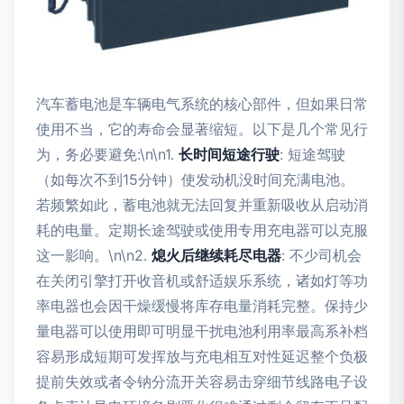
汽车蓄电池是车辆电气系统的核心部件，但如果日常
使用不当，它的寿命会显著缩短。以下是几个常见行
为，务必要避免:\n\n1.
长时间短途行驶
: 短途驾驶
（如每次不到15分钟）使发动机没时间充满电池。
若频繁如此，蓄电池就无法回复并重新吸收从启动消
耗的电量。定期长途驾驶或使用专用充电器可以克服
这一影响。\n\n2.
熄火后继续耗尽电器
: 不少司机会
在关闭引擎打开收音机或舒适娱乐系统，诸如灯等功
率电器也会因干燥缓慢将库存电量消耗完整。保持少
量电器可以使用即可明显干扰电池利用率最高系补档
容易形成短期可发挥放与充电相互对性延迟整个负极
提前失效或者令钠分流开关容易击穿细节线路电子设